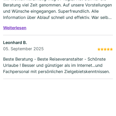
Beratung viel Zeit genommen. Auf unsere Vorstellungen
und Wünsche eingegangen. Superfreundlich. Alle
Information über Ablauf schnell und effektiv. War selbst
dort unterwegs und gab seine Tips weiter, ohne zu
Weiterlesen
übertreiben. In jedem Fall empfehlenswert. Wir kommen
in jedem Fall wieder.
Leonhard B.
05. September 2025
Beste Beratung - Beste Reiseveranstalter - Schönste
Urlaube ! Besser und günstiger als im Internet...und
Fachpersonal mit persönlichen Zielgebietskenntnissen.