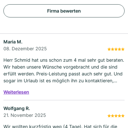
Firma bewerten
Maria M.
08. Dezember 2025
Herr Schmid hat uns schon zum 4 mal sehr gut beraten.
Wir haben unsere Wünsche vorgebracht und die sind
erfüllt werden. Preis-Leistung passt auch sehr gut. Und
sogar im Urlaub ist es möglich ihn zu kontaktieren,
wenn was nicht klappt. Er hilft weiter. Nehmt Zeit mit
Weiterlesen
zur Beratung, dann wird es ein toller Urlaub.
Wolfgang R.
21. November 2025
Wir wollten kurzfristig weg (4 Tage). Hat sich für die