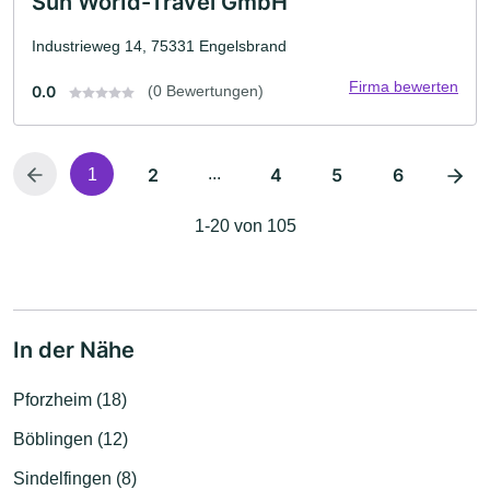
Sun WorId-Travel GmbH
Industrieweg 14, 75331 Engelsbrand
Firma bewerten
0.0
(0 Bewertungen)
2
...
4
5
6
1
1-20 von 105
In der Nähe
Pforzheim (18)
Böblingen (12)
Sindelfingen (8)