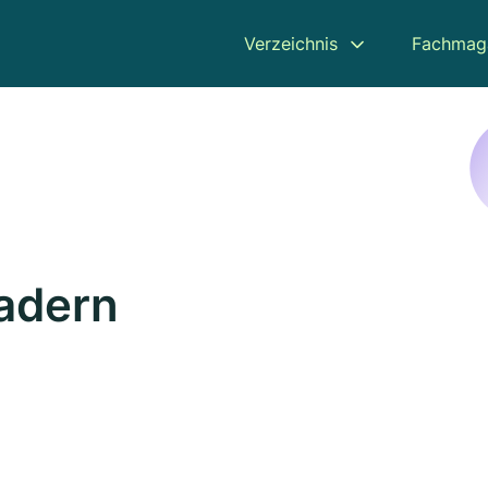
Verzeichnis
Fachmag
adern