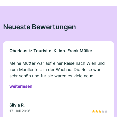
Neueste Bewertungen
Oberlausitz Tourist e. K. Inh. Frank Müller
Meine Mutter war auf einer Reise nach Wien und
zum Marillenfest in der Wachau. Die Reise war
sehr schön und für sie waren es viele neue
Eindrücke. Was leider gar nicht geht, ist die sehr
weiterlesen
unfreundliche Art und Weise. Auch am Telefon
war man sehr unfreundlich. Außerdem wurde im
nachherein noch Geld für das Benzin verlangt.
Silvia R.
Solche Beträge sollten im Reisepreis mit
17. Juli 2026
enthalten sein. Wir können das Reiseunternehmen