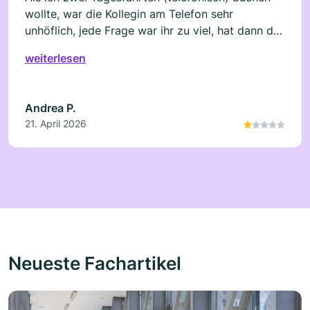
wollte, war die Kollegin am Telefon sehr
unhöflich, jede Frage war ihr zu viel, hat dann das
Gespräch selber beendet(einfach aufgelegt) Ich
weiterlesen
muss ja nicht mit dem Unternehmen reisen, es
gibt genug Konkurrenz. Diesen Anbieter würde
ich nicht empfehlen
Andrea P.
21. April 2026
Neueste Fachartikel