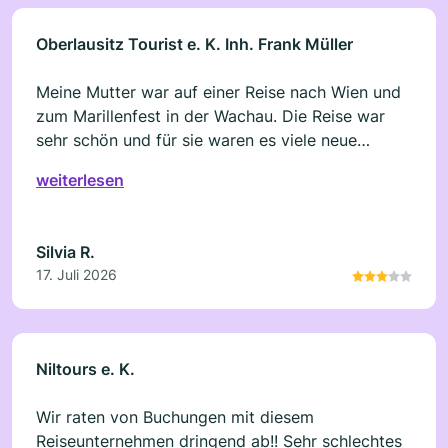
Oberlausitz Tourist e. K. Inh. Frank Müller
Meine Mutter war auf einer Reise nach Wien und
zum Marillenfest in der Wachau. Die Reise war
sehr schön und für sie waren es viele neue
Eindrücke. Was leider gar nicht geht, ist die sehr
weiterlesen
unfreundliche Art und Weise. Auch am Telefon
war man sehr unfreundlich. Außerdem wurde im
nachherein noch Geld für das Benzin verlangt.
Silvia R.
Solche Beträge sollten im Reisepreis mit
17. Juli 2026
enthalten sein. Wir können das Reiseunternehmen
nicht weiter empfehlen.
Niltours e. K.
Wir raten von Buchungen mit diesem
Reiseunternehmen dringend ab!! Sehr schlechtes