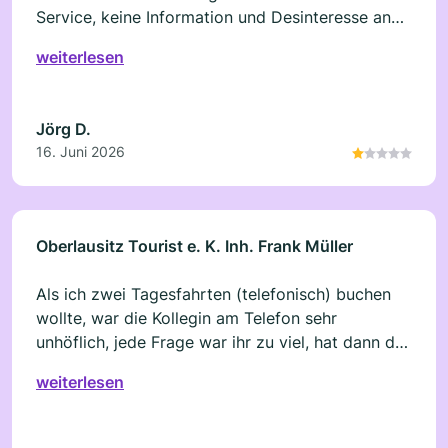
Service, keine Information und Desinteresse an
Einzelkunden!
weiterlesen
Jörg D.
16. Juni 2026
Oberlausitz Tourist e. K. Inh. Frank Müller
Als ich zwei Tagesfahrten (telefonisch) buchen
wollte, war die Kollegin am Telefon sehr
unhöflich, jede Frage war ihr zu viel, hat dann das
Gespräch selber beendet(einfach aufgelegt) Ich
weiterlesen
muss ja nicht mit dem Unternehmen reisen, es
gibt genug Konkurrenz. Diesen Anbieter würde
ich nicht empfehlen